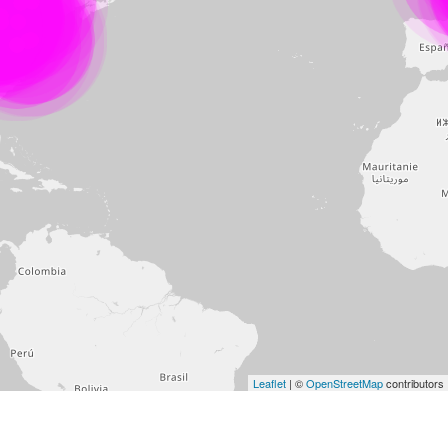
Leaflet
| ©
OpenStreetMap
contributors