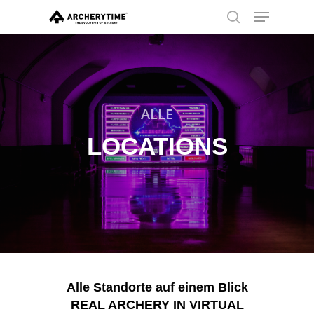
Skip
Menu
to
search
main
Close
content
Menu
ALLE
LOCATIONS
Alle Standorte auf einem Blick
REAL ARCHERY IN VIRTUAL